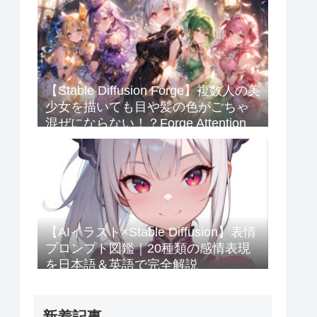
【Stable Diffusion Forge】複数人の美
少女を描いても目や髪の色がごちゃ
混ぜにならない！？Forge Attention
Coupleを使ってみたのじゃ💖
【AIイラスト×Stable Diffusion】表情
プロンプト図鑑｜20種類の感情表現
を日本語＆英語で完全解説
新着記事