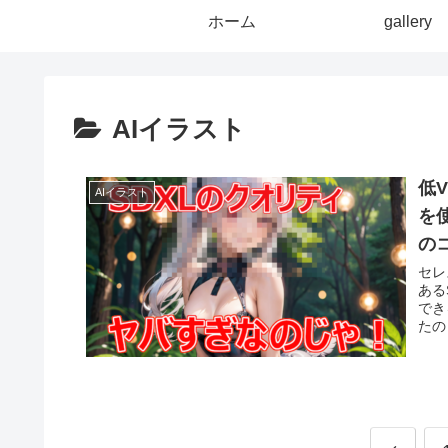
ホーム
gallery
AIイラスト
低V
AIイラスト
を
の
セレ
ある
でき
たの