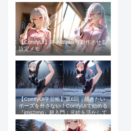
【ComfyUI】IP-Adapterを動作させる
設定メモ
【ComfyUI学習帳】第6回 描きたい
ポーズを外さない！ComfyUIで始める
『img2img』超入門：元絵を活かして
クオリティを爆上げするコツ