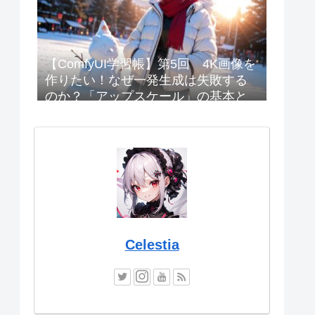
【ComfyUI学習帳】第5回 4K画像を
作りたい！なぜ一発生成は失敗する
のか？「アップスケール」の基本と
設定
Celestia