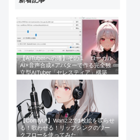
【AITuberへの道】その１ ローカル
AI×音声合成×アバターで作る完全独
立型AITuber「セレスティア」構築
【ComfyUI】Wan2.2で1枚絵を喋らせ
る！歌わせる！リップシンクのワー
クフローを使ってみた