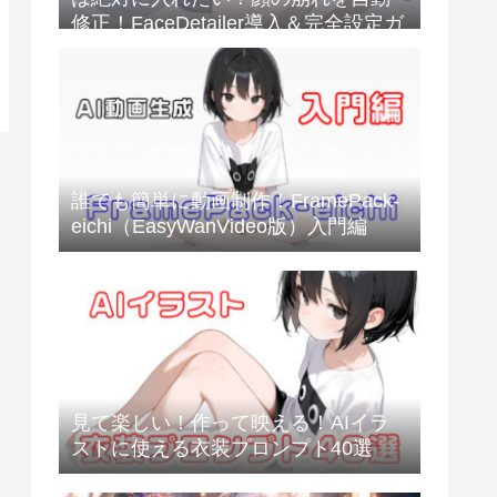
修正！FaceDetailer導入＆完全設定ガ
イド
誰でも簡単に動画制作！FramePack-
eichi（EasyWanVideo版）入門編
見て楽しい！作って映える！AIイラ
ストに使える衣装プロンプト40選