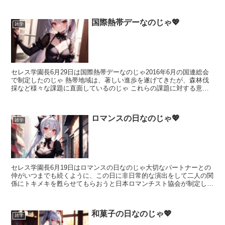
じゃ 独立を祝ってフランスから贈ら...
国際熱帯デーなのじゃ💖
雑学
セレス学園長6月29日は国際熱帯デーなのじゃ2016年6月の国連総会
で制定したのじゃ 熱帯地域は、著しい進歩を遂げてきたが、森林伐
採など様々な課題に直面しているのじゃ これらの課題に対する意識
を高めることや熱帯地域の重要な役割を強調すること...
ロマンスの日なのじゃ💖
雑学
セレス学園長6月19日はロマンスの日なのじゃ大切なパートナーとの
仲がいつまでも続くように、この日に非日常的な演出をして二人の関
係にトキメキを甦らせてもらおうと日本ロマンチスト協会が制定した
のじゃ 日付は「ロ（6）マンティ（1）ック（9）」と...
和菓子の日なのじゃ💖
雑学