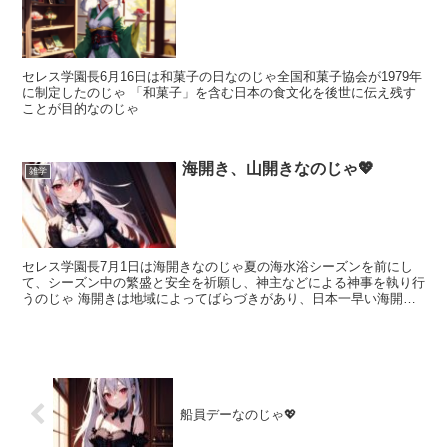
セレス学園長6月16日は和菓子の日なのじゃ全国和菓子協会が1979年
に制定したのじゃ 「和菓子」を含む日本の食文化を後世に伝え残す
ことが目的なのじゃ
海開き、山開きなのじゃ💖
雑学
セレス学園長7月1日は海開きなのじゃ夏の海水浴シーズンを前にし
て、シーズン中の繁盛と安全を祈願し、神主などによる神事を執り行
うのじゃ 海開きは地域によってばらづきがあり、日本一早い海開き
は小笠原諸島の父島と母島で元旦になるそうじゃセレス学園...
船員デーなのじゃ💖