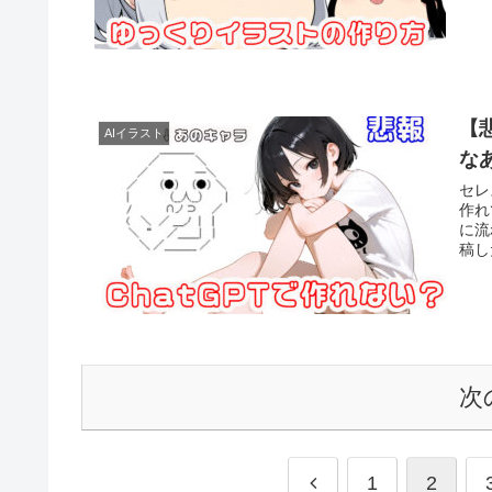
【
AIイラスト
な
セレ
作れ
に流
稿し
次
前
1
2