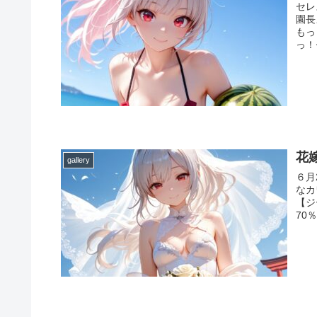
セレ
園長
もっ
っ！
花
gallery
６月
なカ
【ジ
70