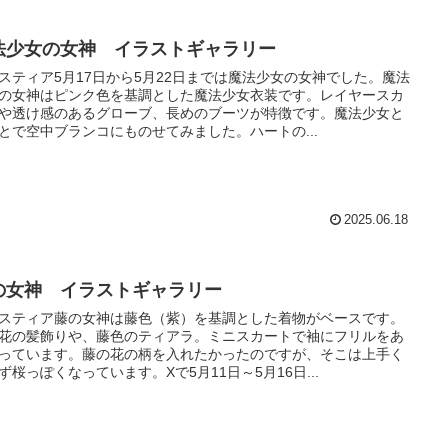
法少女の女神 イラストギャラリー
スティア5月17日から5月22日までは魔法少女の女神でした。魔法
の女神はピンク色を基調とした魔法少女衣装です。レイヤースカ
や透け感のあるグローブ、長めのブーツが特徴です。魔法少女と
とで空中ブランコにものせてみました。ハートの...
2025.06.18
の女神 イラストギャラリー
スティア藤の女神は藤色（紫）を基調とした着物がベースです。
花の髪飾りや、藤色のティアラ。ミニスカートで袖にフリルをあ
っています。藤の花の柄を入れたかったのですが、そこは上手く
ず桜っぽくなっています。Xで5月11日～5月16日...