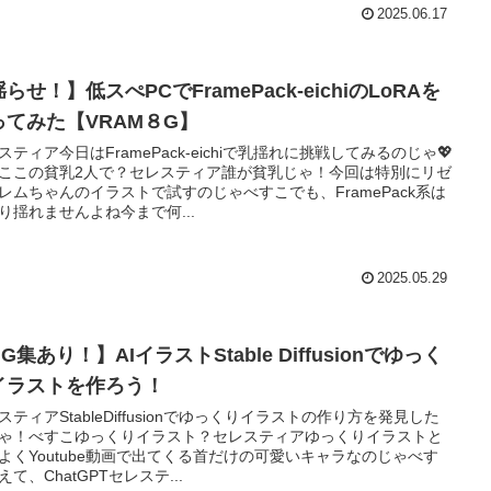
2025.06.17
らせ！】低スぺPCでFramePack-eichiのLoRAを
ってみた【VRAM８G】
スティア今日はFramePack-eichiで乳揺れに挑戦してみるのじゃ💖
ここの貧乳2人で？セレスティア誰が貧乳じゃ！今回は特別にリゼ
レムちゃんのイラストで試すのじゃべすこでも、FramePack系は
り揺れませんよね今まで何...
2025.05.29
G集あり！】AIイラストStable Diffusionでゆっく
イラストを作ろう！
スティアStableDiffusionでゆっくりイラストの作り方を発見した
ゃ！べすこゆっくりイラスト？セレスティアゆっくりイラストと
よくYoutube動画で出てくる首だけの可愛いキャラなのじゃべす
えて、ChatGPTセレステ...