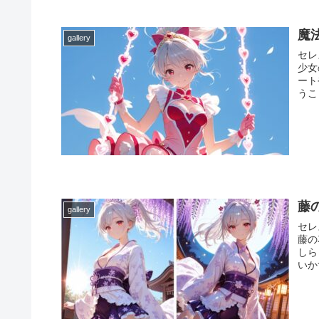
魔
gallery
セレ
少女
ート
うこ
藤
gallery
セレ
藤の
しら
いか