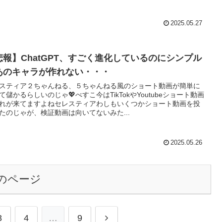
2025.05.27
悲報】ChatGPT、すごく進化しているのにシンプル
あのキャラが作れない・・・
スティア２ちゃんねる、５ちゃんねる風のショート動画が簡単に
て儲かるらしいのじゃ💖べすこ今はTikTokやYoutubeショート動画
れが来てますよねセレスティアわしもいくつかショート動画を投
たのじゃが、検証動画は向いてないみた...
2025.05.26
のページ
次
3
4
…
9