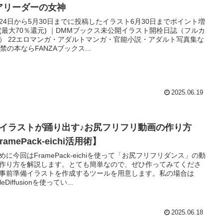
アリーダーの女神
24日から5月30日までに投稿したイラスト6月30日までポイント増
(最大70％還元) ｜DMMブックス未公開イラスト開栓日誌（フルカ
） 22エロマンガ・アダルトマンガ・官能小説・アダルト写真集な
8禁の本ならFANZAブックス...
2025.06.19
枚イラストが踊り出す♪お尻フリフリ動画の作り方
ramePack-eichi活用術】
めに今回はFramePack-eichiを使って「お尻フリフリダンス」の動
作り方を解説します。とても簡単なので、ぜひ作ってみてくださ
事前準備イラストを作成するツールを用意します。私の場合は
bleDiffusionを使ってい...
2025.06.18