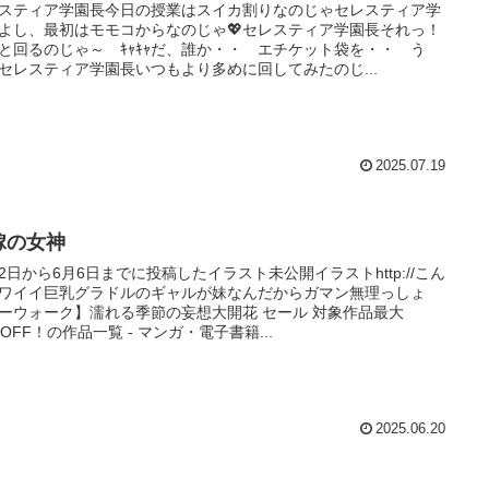
スティア学園長今日の授業はスイカ割りなのじゃセレスティア学
よし、最初はモモコからなのじゃ💖セレスティア学園長それっ！
と回るのじゃ～ ｷｬｷｬだ、誰か・・ エチケット袋を・・ う
セレスティア学園長いつもより多めに回してみたのじ...
2025.07.19
嫁の女神
2日から6月6日までに投稿したイラスト未公開イラストhttp://こん
ワイイ巨乳グラドルのギャルが妹なんだからガマン無理っしょ
ーウォーク】濡れる季節の妄想大開花 セール 対象作品最大
％OFF！の作品一覧 - マンガ・電子書籍...
2025.06.20