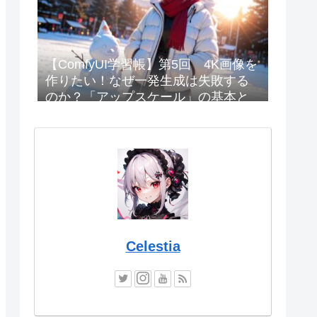
【ComfyUI学習帳】第5回 4K画像を
作りたい！なぜ一発生成は失敗する
のか？「アップスケール」の基本と
設定
Celestia