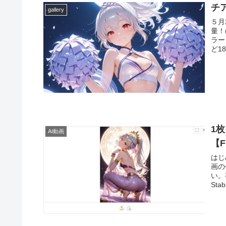
チ
gallery
５月
量！
ラー
ど1
1
AI動画
【F
はじ
画の
い。
Sta