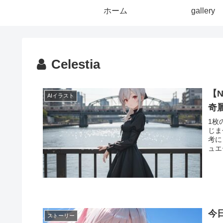
ホーム
gallery
Celestia
【N
AIイラスト
奇
1枚
じま
考に
ュエ
今
ストーリー