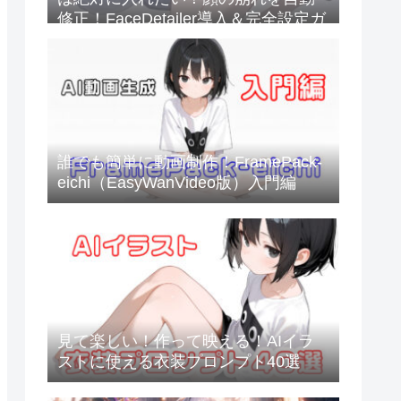
修正！FaceDetailer導入＆完全設定ガ
イド
誰でも簡単に動画制作！FramePack-
eichi（EasyWanVideo版）入門編
見て楽しい！作って映える！AIイラ
ストに使える衣装プロンプト40選