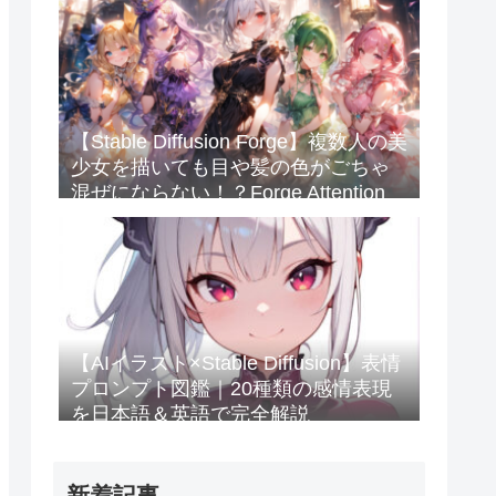
【Stable Diffusion Forge】複数人の美
少女を描いても目や髪の色がごちゃ
混ぜにならない！？Forge Attention
Coupleを使ってみたのじゃ💖
【AIイラスト×Stable Diffusion】表情
プロンプト図鑑｜20種類の感情表現
を日本語＆英語で完全解説
新着記事