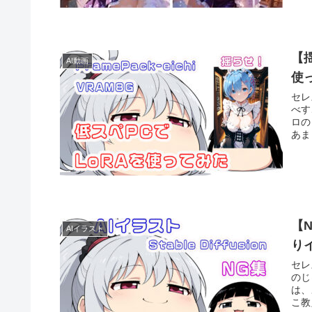
【揺
AI動画
使
セレ
べす
ロの
あま
【N
AIイラスト
り
セレ
のじ
は、
こ教