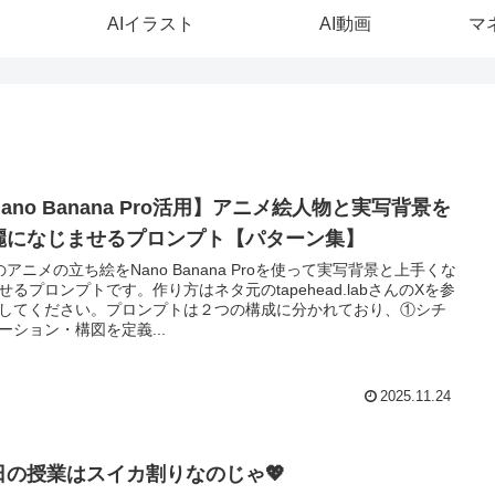
AIイラスト
AI動画
マ
ano Banana Pro活用】アニメ絵人物と実写背景を
麗になじませるプロンプト【パターン集】
のアニメの立ち絵をNano Banana Proを使って実写背景と上手くな
せるプロンプトです。作り方はネタ元のtapehead.labさんのXを参
してください。プロンプトは２つの構成に分かれており、①シチ
ーション・構図を定義...
2025.11.24
日の授業はスイカ割りなのじゃ💖