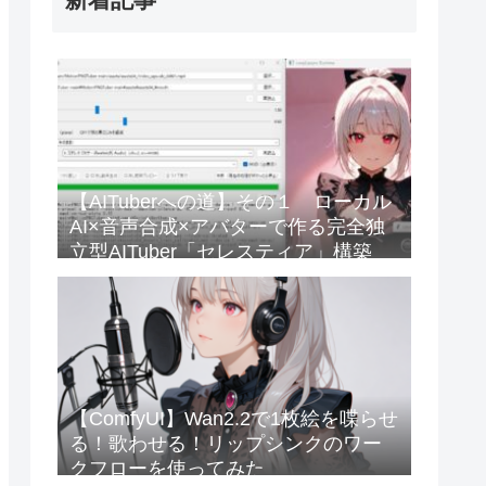
【AITuberへの道】その１ ローカル
AI×音声合成×アバターで作る完全独
立型AITuber「セレスティア」構築
【ComfyUI】Wan2.2で1枚絵を喋らせ
る！歌わせる！リップシンクのワー
クフローを使ってみた