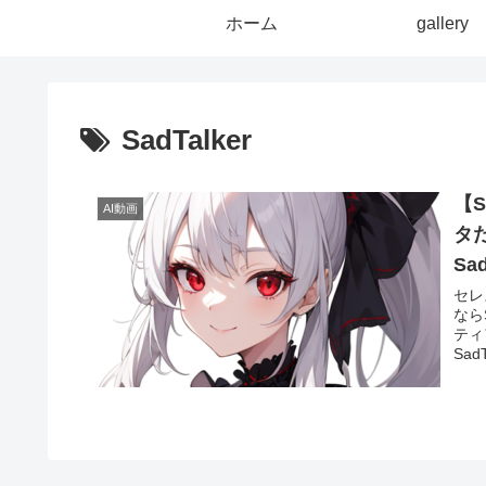
ホーム
gallery
SadTalker
【S
AI動画
タ
Sa
セレ
ならS
ティ
SadT