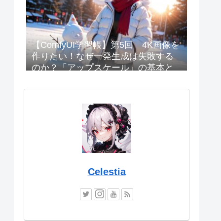
【ComfyUI学習帳】第5回 4K画像を
作りたい！なぜ一発生成は失敗する
のか？「アップスケール」の基本と
設定
Celestia