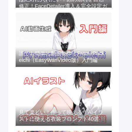
修正！FaceDetailer導入＆完全設定ガ
イド
誰でも簡単に動画制作！FramePack-
eichi（EasyWanVideo版）入門編
見て楽しい！作って映える！AIイラ
ストに使える衣装プロンプト40選