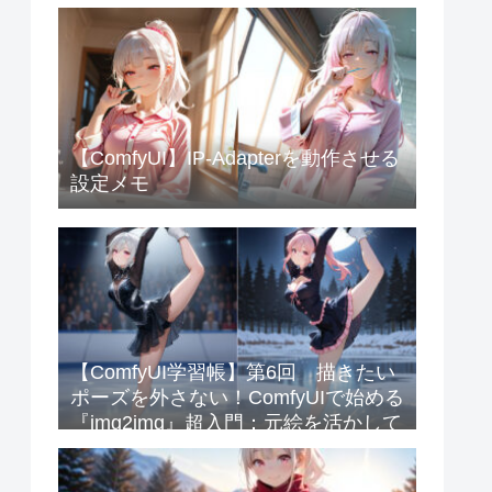
【ComfyUI】IP-Adapterを動作させる
設定メモ
【ComfyUI学習帳】第6回 描きたい
ポーズを外さない！ComfyUIで始める
『img2img』超入門：元絵を活かして
クオリティを爆上げするコツ