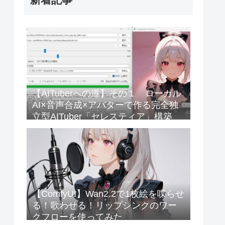
【AITuberへの道】その１ ローカル
AI×音声合成×アバターで作る完全独
立型AITuber「セレスティア」構築
【ComfyUI】Wan2.2で1枚絵を喋らせ
る！歌わせる！リップシンクのワー
クフローを使ってみた