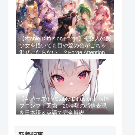
【Stable Diffusion Forge】複数人の美
少女を描いても目や髪の色がごちゃ
混ぜにならない！？Forge Attention
Coupleを使ってみたのじゃ💖
【AIイラスト×Stable Diffusion】表情
プロンプト図鑑｜20種類の感情表現
を日本語＆英語で完全解説
新着記事